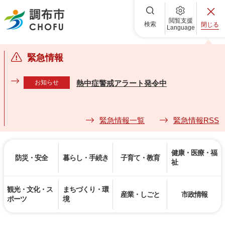
調布市
閲覧支援
検索
閉じる
Language
緊急情報
お知らせ
熱中症警戒アラート発令中
緊急情報一覧
緊急情報RSS
健康・医療・福
防災・安全
暮らし・手続き
子育て・教育
祉
観光・文化・ス
まちづくり・環
産業・しごと
市政情報
ポーツ
境