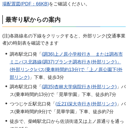
場配置図(PDF：66KB)
をご確認ください。
最寄り駅からの案内
(注)各路線名の下線をクリックすると、外部リンク(交通事業
者)の時刻表を確認できます
調布駅北口発「
(調36)上ノ原小学校行き または調布市
ミニバス北路線(調37)ブランチ調布行き(外部リンク)」
(外部リンク)バス(乗車時間約13分)で「上ノ原公園下(外
部リンク)
」下車、徒歩3分
調布駅北口発「
(調35)杏林大学病院行き(外部リンク)
」バ
ス(乗車時間約13分)で「晃華学園」下車、徒歩約7分
つつじケ丘駅北口発「
(丘21)深大寺行き(外部リンク)
」バ
ス(乗車時間約9分)で「晃華学園」下車、徒歩約7分
徒歩で、柴崎駅北口から佐須街道又は上ノ原通りを通っ