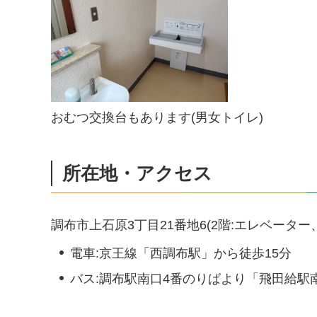
おむつ交換台もあります(男女トイレ)
所在地・アクセス
調布市上石原3丁目21番地6(2階:エレベータ
電車:京王線「西調布駅」から徒歩15分
バス:調布駅南口4番のりばより「飛田給