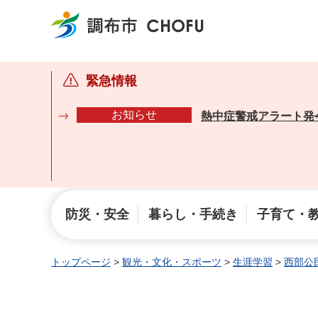
調布市
緊急情報
お知らせ
熱中症警戒アラート発
防災・安全
暮らし・手続き
子育て・
トップページ
>
観光・文化・スポーツ
>
生涯学習
>
西部公