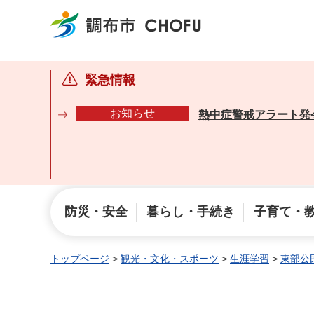
調布市
緊急情報
お知らせ
熱中症警戒アラート発
防災・安全
暮らし・手続き
子育て・
トップページ
>
観光・文化・スポーツ
>
生涯学習
>
東部公