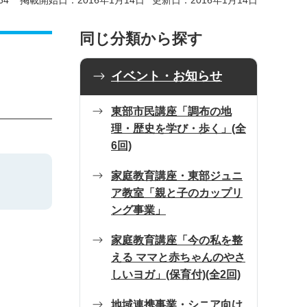
64
掲載開始日：2016年1月14日
更新日：2016年1月14日
同じ分類から探す
イベント・お知らせ
東部市民講座「調布の地
理・歴史を学び・歩く」(全
6回)
家庭教育講座・東部ジュニ
ア教室「親と子のカップリ
ング事業」
家庭教育講座「今の私を整
える ママと赤ちゃんのやさ
しいヨガ」(保育付)(全2回)
地域連携事業・シニア向け