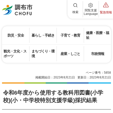
調布市
閲覧支援
検索
緊急情報
Language
健康・医療・福
防災・安全
暮らし・手続き
子育て・教育
祉
観光・文化・ス
まちづくり・環
産業・しごと
市政情報
ポーツ
境
ページ番号：5858
掲載開始日：2023年8月21日
更新日：2023年8月21日
令和6年度から使用する教科用図書(小学
校)(小・中学校特別支援学級)採択結果