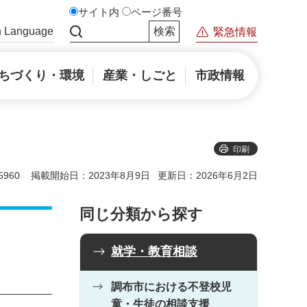
サイト内
ページ番号
n Language
緊急情報
サイト内検索
ちづくり・環境
産業・しごと
市政情報
印刷
960
掲載開始日：2023年8月9日
更新日：2026年6月2日
同じ分類から探す
就学・教育相談
調布市における不登校児
童・生徒の相談支援