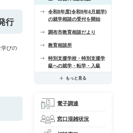
令和8年度(令和9年4月就学)
の就学相談の受付を開始
発行
調布市教育相談だより
教育相談所
な学びの
特別支援学校・特別支援学
級への就学・転学・入級
もっと見る
電子調達
窓口混雑状況