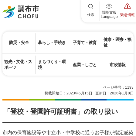
調布市
閲覧支援
検索
緊急情報
Language
健康・医療・福
防災・安全
暮らし・手続き
子育て・教育
祉
観光・文化・ス
まちづくり・環
産業・しごと
市政情報
ポーツ
境
ページ番号：1193
掲載開始日：2023年5月15日
更新日：2026年1月8日
「登校・登園許可証明書」の取り扱い
市内の保育施設等や市立小・中学校に通うお子様が指定感染