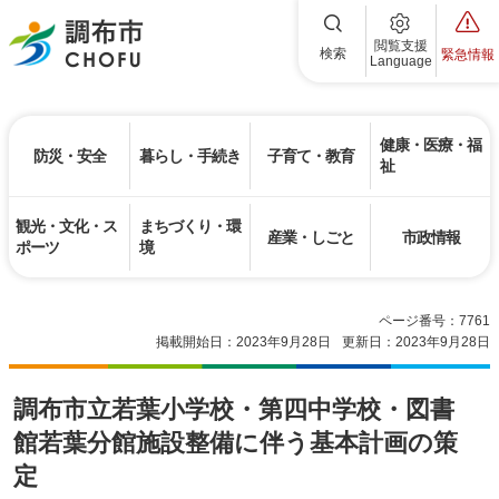
調布市
閲覧支援
検索
緊急情報
Language
健康・医療・福
防災・安全
暮らし・手続き
子育て・教育
祉
観光・文化・ス
まちづくり・環
産業・しごと
市政情報
ポーツ
境
ページ番号：7761
掲載開始日：2023年9月28日
更新日：2023年9月28日
調布市立若葉小学校・第四中学校・図書
館若葉分館施設整備に伴う基本計画の策
定