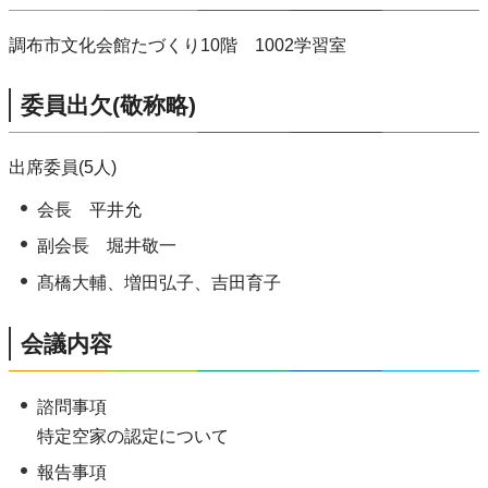
調布市文化会館たづくり10階 1002学習室
委員出欠(敬称略)
出席委員(5人)
会長 平井允
副会長 堀井敬一
髙橋大輔、増田弘子、吉田育子
会議内容
諮問事項
特定空家の認定について
報告事項