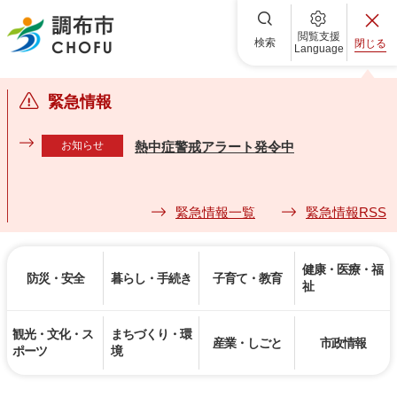
調布市
閲覧支援
検索
閉じる
Language
緊急情報
お知らせ
熱中症警戒アラート発令中
緊急情報一覧
緊急情報RSS
健康・医療・福
防災・安全
暮らし・手続き
子育て・教育
祉
観光・文化・ス
まちづくり・環
産業・しごと
市政情報
ポーツ
境