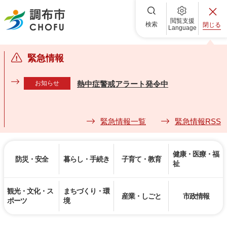
調布市
閲覧支援
検索
閉じる
Language
緊急情報
お知らせ
熱中症警戒アラート発令中
緊急情報一覧
緊急情報RSS
健康・医療・福
防災・安全
暮らし・手続き
子育て・教育
祉
観光・文化・ス
まちづくり・環
産業・しごと
市政情報
ポーツ
境