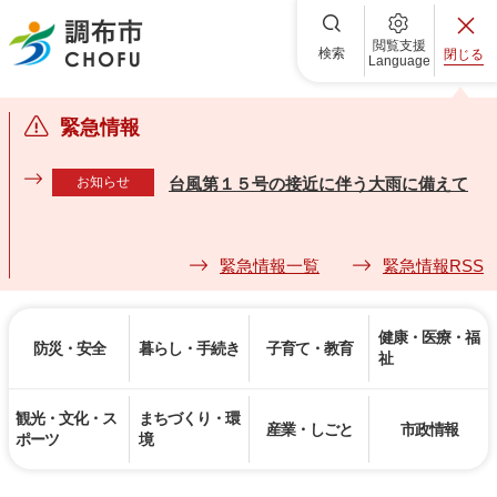
調布市
閲覧支援
検索
閉じる
Language
緊急情報
お知らせ
台風第１５号の接近に伴う大雨に備えて
緊急情報一覧
緊急情報RSS
健康・医療・福
防災・安全
暮らし・手続き
子育て・教育
祉
観光・文化・ス
まちづくり・環
産業・しごと
市政情報
ポーツ
境