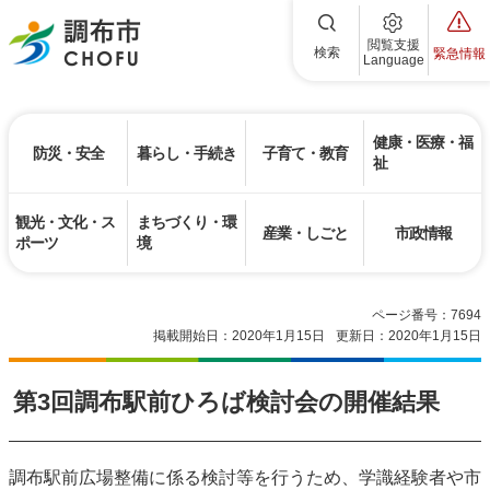
調布市
閲覧支援
検索
緊急情報
Language
健康・医療・福
防災・安全
暮らし・手続き
子育て・教育
祉
観光・文化・ス
まちづくり・環
産業・しごと
市政情報
ポーツ
境
ページ番号：7694
掲載開始日：2020年1月15日
更新日：2020年1月15日
第3回調布駅前ひろば検討会の開催結果
調布駅前広場整備に係る検討等を行うため、学識経験者や市