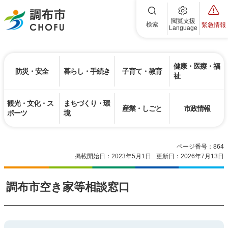
調布市
閲覧支援
検索
緊急情報
Language
健康・医療・福
防災・安全
暮らし・手続き
子育て・教育
祉
観光・文化・ス
まちづくり・環
産業・しごと
市政情報
ポーツ
境
ページ番号：864
掲載開始日：2023年5月1日
更新日：2026年7月13日
調布市空き家等相談窓口