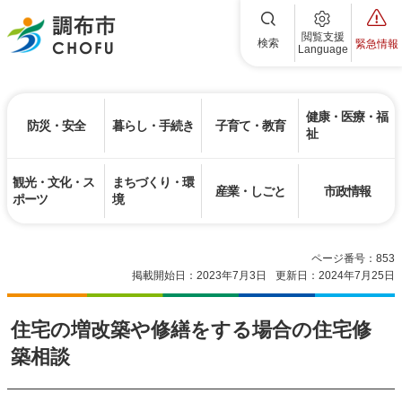
調布市
閲覧支援
検索
緊急情報
Language
健康・医療・福
防災・安全
暮らし・手続き
子育て・教育
祉
観光・文化・ス
まちづくり・環
産業・しごと
市政情報
ポーツ
境
ページ番号：853
掲載開始日：2023年7月3日
更新日：2024年7月25日
住宅の増改築や修繕をする場合の住宅修
築相談