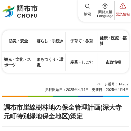
調布市
閲覧支援
検索
緊急情報
Language
健康・医療・福
防災・安全
暮らし・手続き
子育て・教育
祉
観光・文化・ス
まちづくり・環
産業・しごと
市政情報
ポーツ
境
ページ番号：14282
掲載開始日：2025年4月4日
更新日：2025年4月4日
調布市崖線樹林地の保全管理計画(深大寺
元町特別緑地保全地区)策定