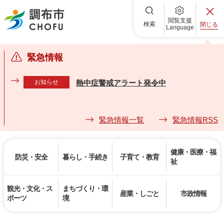
調布市
閲覧支援
検索
閉じる
Language
緊急情報
お知らせ
熱中症警戒アラート発令中
緊急情報一覧
緊急情報RSS
健康・医療・福
防災・安全
暮らし・手続き
子育て・教育
祉
観光・文化・ス
まちづくり・環
産業・しごと
市政情報
ポーツ
境