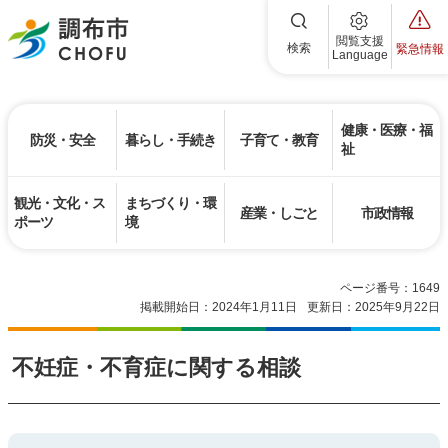
調布市
閲覧支援
検索
緊急情報
Language
健康・医療・福
防災・安全
暮らし・手続き
子育て・教育
祉
観光・文化・ス
まちづくり・環
産業・しごと
市政情報
ポーツ
境
ページ番号：1649
掲載開始日：2024年1月11日
更新日：2025年9月22日
不妊症・不育症に関する相談