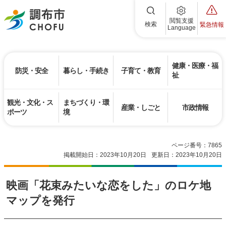
調布市
閲覧支援
検索
緊急情報
Language
健康・医療・福
防災・安全
暮らし・手続き
子育て・教育
祉
観光・文化・ス
まちづくり・環
産業・しごと
市政情報
ポーツ
境
ページ番号：7865
掲載開始日：2023年10月20日
更新日：2023年10月20日
映画「花束みたいな恋をした」のロケ地
マップを発行