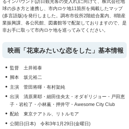
るインバウンド(訪日観光客の受入れ)に向けて、株式会社地
球の歩き方と連携し、市内ロケ地11箇所を掲載したマップ
(多言語版)を発行しました。調布市役所2階総合案内、8階産
業振興課、各公民館、図書館等で配架しておりますので、是
非お手に取って市内ロケ地を巡ってみてください。
映画「花束みたいな恋をした」基本情報
監督 土井裕泰
脚本 坂元裕二
主演 菅田将暉・有村架純
出演 清原果耶・細田佳央太・オダギリジョー・戸田恵
子・岩松了・小林薫・押井守・Awesome City Club
配給 東京テアトル、リトルモア
公開日(日本) 令和3年1月29日(金曜日)