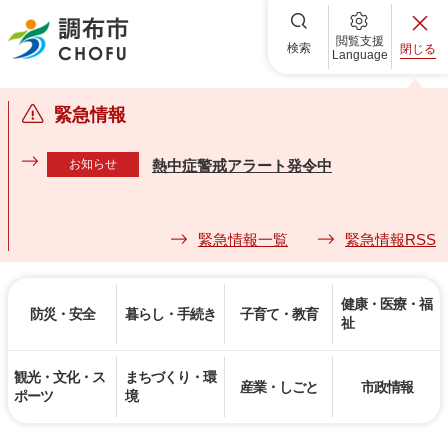
調布市
閲覧支援
検索
閉じる
Language
緊急情報
お知らせ
熱中症警戒アラート発令中
緊急情報一覧
緊急情報RSS
健康・医療・福
防災・安全
暮らし・手続き
子育て・教育
祉
観光・文化・ス
まちづくり・環
産業・しごと
市政情報
ポーツ
境