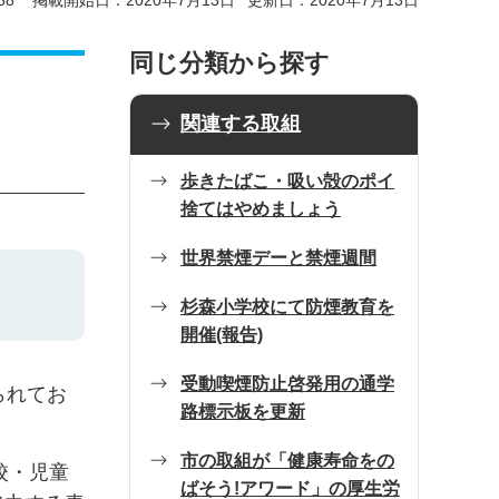
58
掲載開始日：2020年7月13日
更新日：2020年7月13日
同じ分類から探す
関連する取組
歩きたばこ・吸い殻のポイ
捨てはやめましょう
世界禁煙デーと禁煙週間
杉森小学校にて防煙教育を
開催(報告)
受動喫煙防止啓発用の通学
られてお
路標示板を更新
市の取組が「健康寿命をの
校・児童
ばそう!アワード」の厚生労