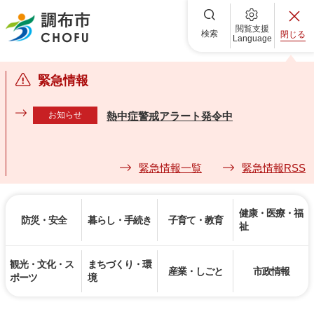
調布市
閲覧支援
検索
閉じる
Language
緊急情報
お知らせ
熱中症警戒アラート発令中
緊急情報一覧
緊急情報RSS
健康・医療・福
防災・安全
暮らし・手続き
子育て・教育
祉
観光・文化・ス
まちづくり・環
産業・しごと
市政情報
ポーツ
境