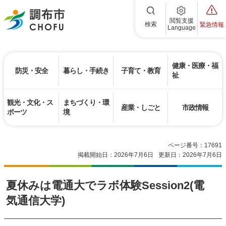
調布市
閲覧支援
検索
緊急情報
Language
健康・医療・福
防災・安全
暮らし・手続き
子育て・教育
祉
観光・文化・ス
まちづくり・環
産業・しごと
市政情報
ポーツ
境
ページ番号：17691
掲載開始日：2026年7月6日
更新日：2026年7月6日
夏休みは電通大でラボ体験Session2(電
気通信大学)