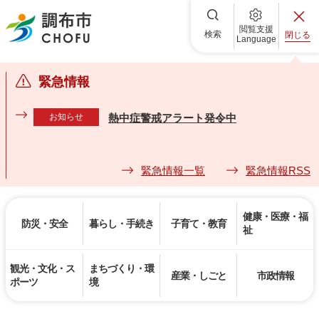
調布市
閲覧支援
検索
閉じる
Language
緊急情報
お知らせ
熱中症警戒アラート発令中
緊急情報一覧
緊急情報RSS
健康・医療・福
防災・安全
暮らし・手続き
子育て・教育
祉
観光・文化・ス
まちづくり・環
産業・しごと
市政情報
ポーツ
境