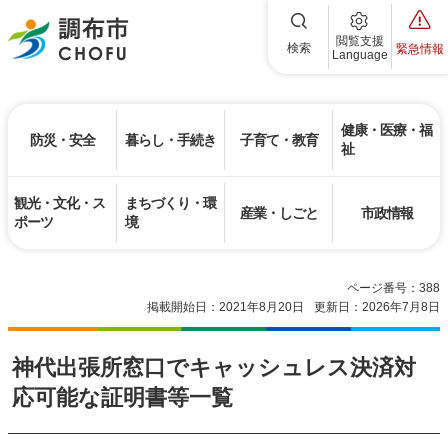
調布市
閲覧支援
検索
緊急情報
Language
健康・医療・福
防災・安全
暮らし・手続き
子育て・教育
祉
観光・文化・ス
まちづくり・環
産業・しごと
市政情報
ポーツ
境
ページ番号：388
掲載開始日：2021年8月20日
更新日：2026年7月8日
神代出張所窓口でキャッシュレス決済対
応可能な証明書等一覧