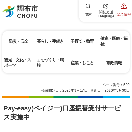
調布市
閲覧支援
検索
緊急情報
Language
健康・医療・福
防災・安全
暮らし・手続き
子育て・教育
祉
観光・文化・ス
まちづくり・環
産業・しごと
市政情報
ポーツ
境
ページ番号：509
掲載開始日：2023年3月17日
更新日：2026年3月30日
Pay-easy(ペイジー)口座振替受付サービ
ス実施中