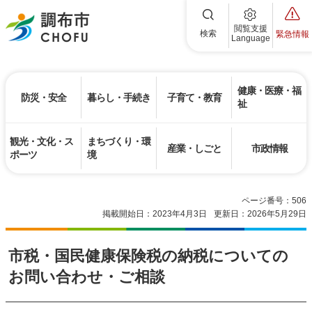
調布市
閲覧支援
検索
緊急情報
Language
健康・医療・福
防災・安全
暮らし・手続き
子育て・教育
祉
観光・文化・ス
まちづくり・環
産業・しごと
市政情報
ポーツ
境
ページ番号：506
掲載開始日：2023年4月3日
更新日：2026年5月29日
市税・国民健康保険税の納税についての
お問い合わせ・ご相談