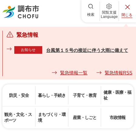
調布市
閲覧支援
検索
閉じる
Language
緊急情報
お知らせ
台風第１５号の接近に伴う大雨に備えて
緊急情報一覧
緊急情報RSS
健康・医療・福
防災・安全
暮らし・手続き
子育て・教育
祉
観光・文化・ス
まちづくり・環
産業・しごと
市政情報
ポーツ
境