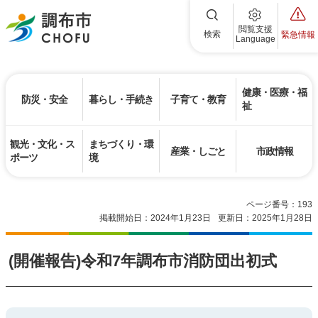
調布市
閲覧支援
検索
緊急情報
Language
健康・医療・福
防災・安全
暮らし・手続き
子育て・教育
祉
観光・文化・ス
まちづくり・環
産業・しごと
市政情報
ポーツ
境
ページ番号：193
掲載開始日：2024年1月23日
更新日：2025年1月28日
(開催報告)令和7年調布市消防団出初式