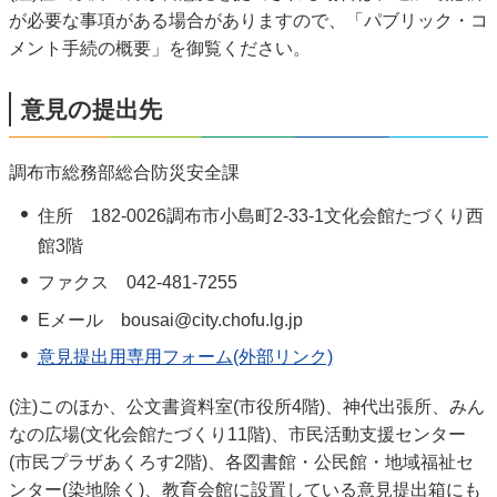
が必要な事項がある場合がありますので、「パブリック・コ
メント手続の概要」を御覧ください。
意見の提出先
調布市総務部総合防災安全課
住所 182-0026調布市小島町2-33-1文化会館たづくり西
館3階
ファクス 042-481-7255
Eメール bousai@city.chofu.lg.jp
意見提出用専用フォーム(外部リンク)
(注)このほか、公文書資料室(市役所4階)、神代出張所、みん
なの広場(文化会館たづくり11階)、市民活動支援センター
(市民プラザあくろす2階)、各図書館・公民館・地域福祉セ
ンター(染地除く)、教育会館に設置している意見提出箱にも