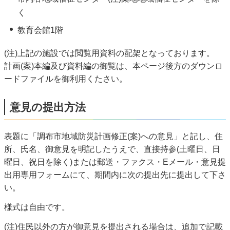
く
教育会館1階
(注)上記の施設では閲覧用資料の配架となっております。
計画(案)本編及び資料編の御覧は、本ページ後方のダウンロ
ードファイルを御利用くたさい。
意見の提出方法
表題に「調布市地域防災計画修正(案)への意見」と記し、住
所、氏名、御意見を明記したうえで、直接持参(土曜日、日
曜日、祝日を除く)または郵送・ファクス・Eメール・意見提
出用専用フォームにて、期間内に次の提出先に提出して下さ
い。
様式は自由です。
(注)住民以外の方が御意見を提出される場合は、追加で記載