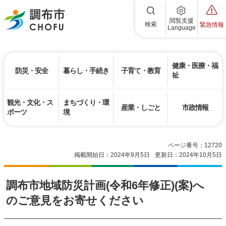
調布市
閲覧支援
検索
緊急情報
Language
健康・医療・福
防災・安全
暮らし・手続き
子育て・教育
祉
観光・文化・ス
まちづくり・環
産業・しごと
市政情報
ポーツ
境
ページ番号：12720
掲載開始日：2024年9月5日
更新日：2024年10月5日
調布市地域防災計画(令和6年修正)(案)へ
のご意見をお寄せください