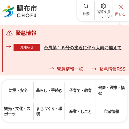
調布市
閲覧支援
検索
閉じる
Language
緊急情報
お知らせ
台風第１５号の接近に伴う大雨に備えて
緊急情報一覧
緊急情報RSS
健康・医療・福
防災・安全
暮らし・手続き
子育て・教育
祉
観光・文化・ス
まちづくり・環
産業・しごと
市政情報
ポーツ
境