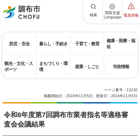
調布市
閲覧支援
検索
緊急情報
Language
健康・医療・福
防災・安全
暮らし・手続き
子育て・教育
祉
観光・文化・ス
まちづくり・環
産業・しごと
市政情報
ポーツ
境
ページ番号：13230
掲載開始日：2024年11月5日
更新日：2024年11月5日
令和6年度第7回調布市業者指名等適格審
査会会議結果