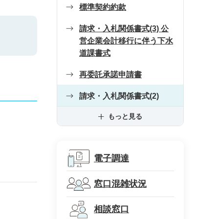
標準契約約款
請求・入札関係書式(3) 公
営企業会計移行に伴う下水
道課書式
再委託承諾申請書
請求・入札関係書式(2)
もっと見る
電子調達
窓口混雑状況
相談窓口