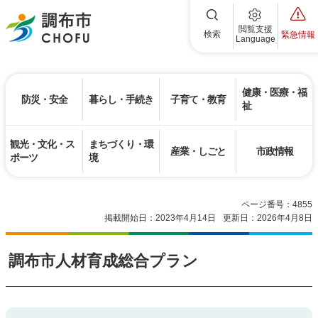
調布市
閲覧支援
検索
緊急情報
Language
健康・医療・福
防災・安全
暮らし・手続き
子育て・教育
祉
観光・文化・ス
まちづくり・環
産業・しごと
市政情報
ポーツ
境
ページ番号：4855
掲載開始日：2023年4月14日
更新日：2026年4月8日
調布市人材育成総合プラン