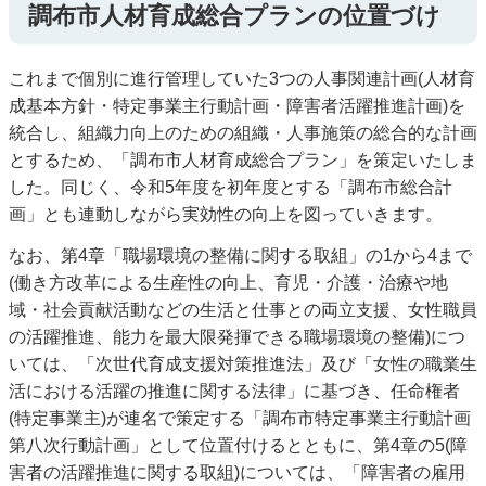
調布市人材育成総合プランの位置づけ
これまで個別に進行管理していた3つの人事関連計画(人材育
成基本方針・特定事業主行動計画・障害者活躍推進計画)を
統合し、組織力向上のための組織・人事施策の総合的な計画
とするため、「調布市人材育成総合プラン」を策定いたしま
した。同じく、令和5年度を初年度とする「調布市総合計
画」とも連動しながら実効性の向上を図っていきます。
なお、第4章「職場環境の整備に関する取組」の1から4まで
(働き方改革による生産性の向上、育児・介護・治療や地
域・社会貢献活動などの生活と仕事との両立支援、女性職員
の活躍推進、能力を最大限発揮できる職場環境の整備)につ
いては、「次世代育成支援対策推進法」及び「女性の職業生
活における活躍の推進に関する法律」に基づき、任命権者
(特定事業主)が連名で策定する「調布市特定事業主行動計画
第八次行動計画」として位置付けるとともに、第4章の5(障
害者の活躍推進に関する取組)については、「障害者の雇用