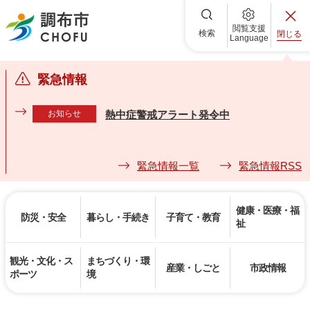
調布市
閲覧支援
検索
閉じる
Language
緊急情報
お知らせ
熱中症警戒アラート発令中
緊急情報一覧
緊急情報RSS
健康・医療・福
防災・安全
暮らし・手続き
子育て・教育
祉
観光・文化・ス
まちづくり・環
産業・しごと
市政情報
ポーツ
境