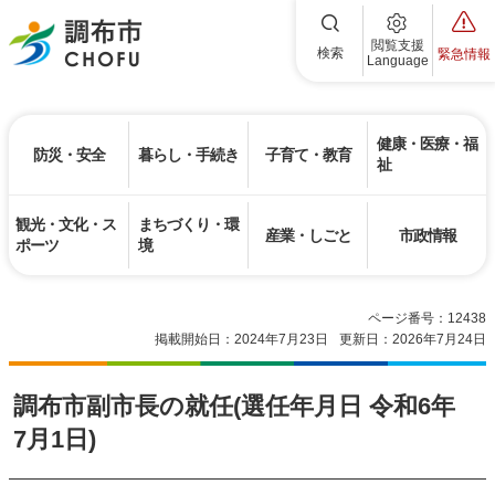
調布市
閲覧支援
検索
緊急情報
Language
健康・医療・福
防災・安全
暮らし・手続き
子育て・教育
祉
観光・文化・ス
まちづくり・環
産業・しごと
市政情報
ポーツ
境
ページ番号：12438
掲載開始日：2024年7月23日
更新日：2026年7月24日
調布市副市長の就任(選任年月日 令和6年
7月1日)