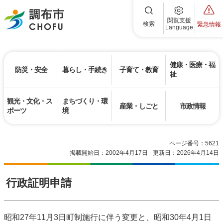
調布市
閲覧支援
検索
緊急情報
Language
健康・医療・福
防災・安全
暮らし・手続き
子育て・教育
祉
観光・文化・ス
まちづくり・環
産業・しごと
市政情報
ポーツ
境
ページ番号：5621
掲載開始日：2002年4月17日
更新日：2026年4月14日
行政証明申請
昭和27年11月3日町制施行に伴う変更と、昭和30年4月1日