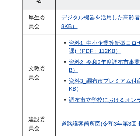
名
厚生委
デジタル機器を活用した高齢者健
員会
8KB）
資料1_中小企業等新型コロ
課)（PDF：112KB）
資料2_令和3年度調布市事業
文教委
B）
員会
資料3_調布市プレミアム付商
KB）
調布市立学校におけるオンライ
建設委
道路議案箇所図(令和3年第3回市
員会