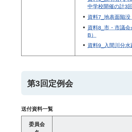
中学校開催の計3回分
資料7_地表面陥没
資料8_市・市議会か
B）
資料9_入間川分水
第3回定例会
送付資料一覧
委員会