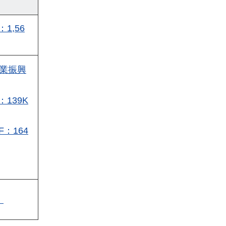
1,56
業振興
139K
：164
）