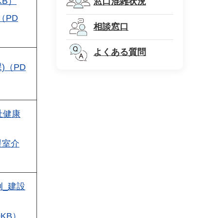
KB）
窓口混雑状況
（PD
相談窓口
よくある質問
)（PD
祉健康
援室介
_建設
KB）