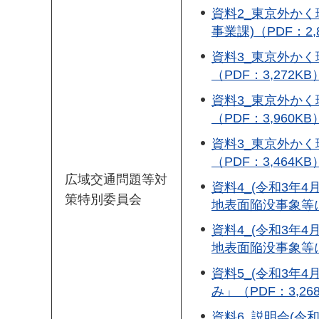
資料2_東京外かく
事業課)（PDF：2,
資料3_東京外かく環
（PDF：3,272KB
資料3_東京外かく
（PDF：3,960KB
資料3_東京外かく
（PDF：3,464KB
広域交通問題等対
資料4_(令和3年
策特別委員会
地表面陥没事象等につ
資料4_(令和3年
地表面陥没事象等につ
資料5_(令和3年
み」（PDF：3,26
資料6_説明会(令