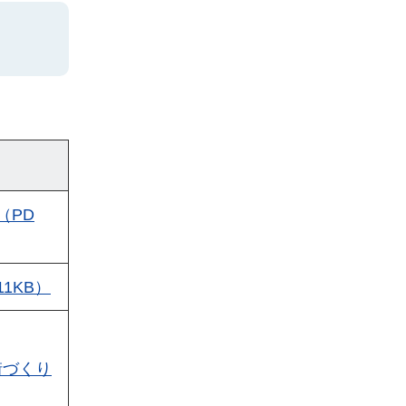
（PD
1KB）
街づくり