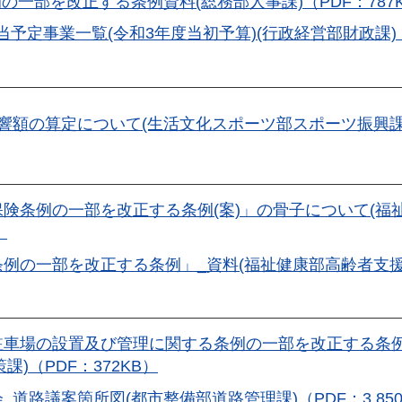
一部を改正する条例資料(総務部人事課)（PDF：787
予定事業一覧(令和3年度当初予算)(行政経営部財政課)
響額の算定について(生活文化スポーツ部スポーツ振興課
保険条例の一部を改正する条例(案)」の骨子について(福
）
条例の一部を改正する条例」_資料(福祉健康部高齢者支
駐車場の設置及び管理に関する条例の一部を改正する条例
)（PDF：372KB）
道路議案箇所図(都市整備部道路管理課)（PDF：3,850