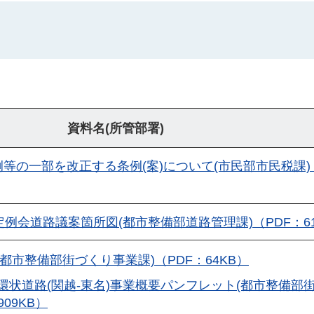
資料名(所管部署)
等の一部を改正する条例(案)について(市民部市民税課)
例会道路議案箇所図(都市整備部道路管理課)（PDF：61
都市整備部街づくり事業課)（PDF：64KB）
環状道路(関越-東名)事業概要パンフレット(都市整備部
909KB）