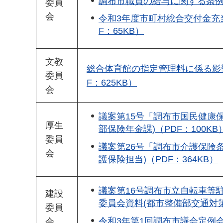
調布市職員の給与に関する条例の
委員
会
令和3年度市町村総合交付金充当
F：65KB）
文教
総合体育館の指定管理料に係る影
委員
F：625KB）
会
議案第15号「調布市国民健康
厚生
部保険年金課)（PDF：100KB
委員
議案第26号「調布市介護保険
会
護保険担当)（PDF：364KB）
議案第16号調布市立自転車等
建設
委員会資料(都市整備部交通対策課
委員
令和3年第1回調布市議会定例会_
会