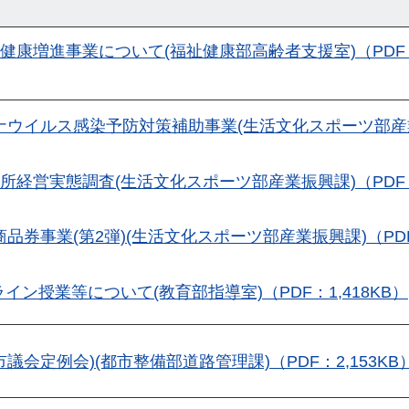
康増進事業について(福祉健康部高齢者支援室)（PDF：
ナウイルス感染予防対策補助事業(生活文化スポーツ部産
所経営実態調査(生活文化スポーツ部産業振興課)（PDF：
品券事業(第2弾)(生活文化スポーツ部産業振興課)（PDF
ン授業等について(教育部指導室)（PDF：1,418KB）
議会定例会)(都市整備部道路管理課)（PDF：2,153KB