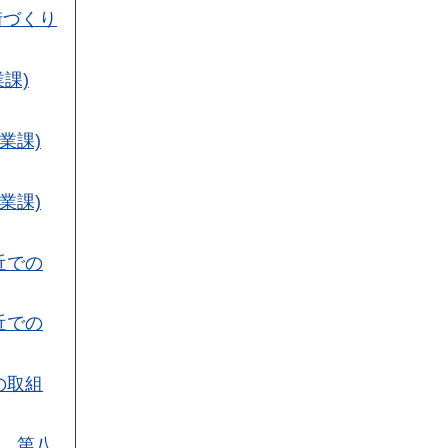
街づくり
課)
業課)
業課)
近での
近での
の取組
校、第八