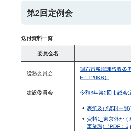
第2回定例会
送付資料一覧
委員会名
調布市税賦課徴収条例
総務委員会
F：120KB）
建設委員会
令和3年第2回市議会定
表紙及び資料一覧(
資料1_東京外かく
事業課)（PDF：6,