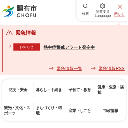
調布市
閲覧支援
検索
閉じる
Language
緊急情報
お知らせ
熱中症警戒アラート発令中
緊急情報一覧
緊急情報RSS
健康・医療・福
防災・安全
暮らし・手続き
子育て・教育
祉
観光・文化・ス
まちづくり・環
産業・しごと
市政情報
ポーツ
境