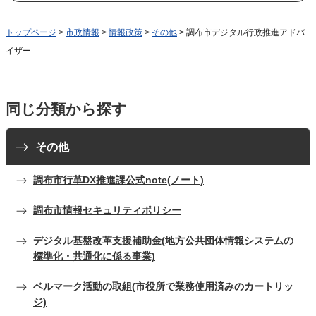
トップページ
>
市政情報
>
情報政策
>
その他
> 調布市デジタル行政推進アドバ
イザー
同じ分類から探す
その他
調布市行革DX推進課公式note(ノート)
調布市情報セキュリティポリシー
デジタル基盤改革支援補助金(地方公共団体情報システムの
標準化・共通化に係る事業)
ベルマーク活動の取組(市役所で業務使用済みのカートリッ
ジ)