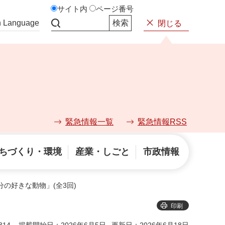
サイト内
ページ番号
n Language
閉じる
サイト内検索
緊急情報一覧
緊急情報RSS
ちづくり・環境
産業・しごと
市政情報
分の好きな動物」(全3回)
印刷