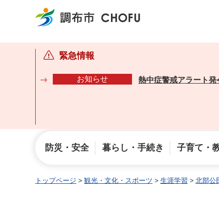
調布市
緊急情報
お知らせ
熱中症警戒アラート発
防災・安全
暮らし・手続き
子育て・
トップページ
>
観光・文化・スポーツ
>
生涯学習
>
北部公