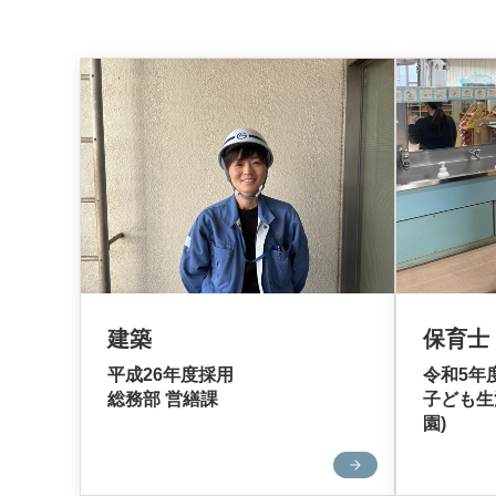
建築
保育士
平成26年度採用
令和5年
総務部 営繕課
子ども生
園)