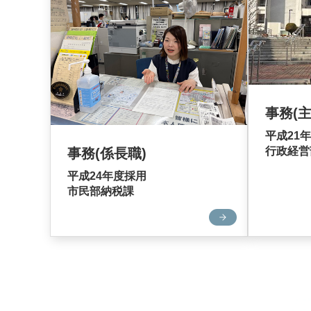
事務(主
平成21
行政経営
事務(係長職)
平成24年度採用
市民部納税課