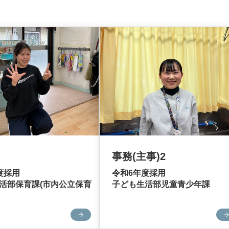
事務(主事)2
度採用
令和6年度採用
活部保育課(市内公立保育
子ども生活部児童青少年課