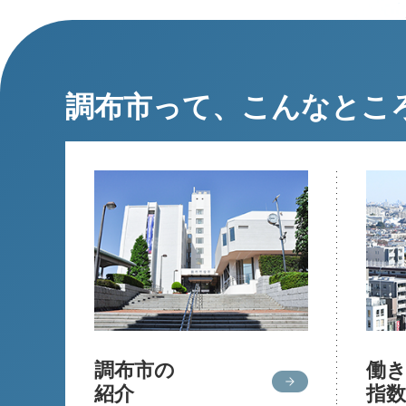
調布市って、こんなとこ
調布市の
働
紹介
指数