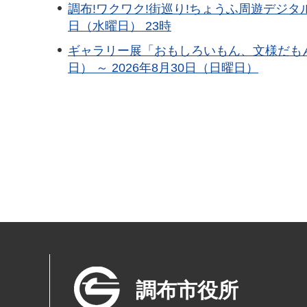
調布!ワクワク!街巡り!ちょうふ周遊デジタルス
日（水曜日） 23時
ギャラリー展「おもしろいもん、文様だもん
日） ～ 2026年8月30日（日曜日）
調布市役所