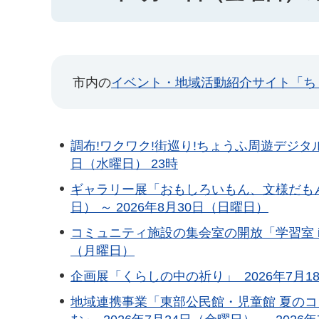
市内の
イベント・地域活動紹介サイト「ち
調布!ワクワク!街巡り!ちょうふ周遊デジタルス
日（水曜日） 23時
ギャラリー展「おもしろいもん、文様だもん
日） ～ 2026年8月30日（日曜日）
コミュニティ施設の集会室の開放「学習室 in サ
（月曜日）
企画展「くらしの中の祈り」 2026年7月18
地域連携事業「東部公民館・児童館 夏のコ