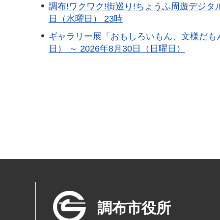
調布!ワクワク!街巡り!ちょうふ周遊デジタルス
日（水曜日） 23時
ギャラリー展「おもしろいもん、文様だもん
日） ～ 2026年8月30日（日曜日）
調布市役所