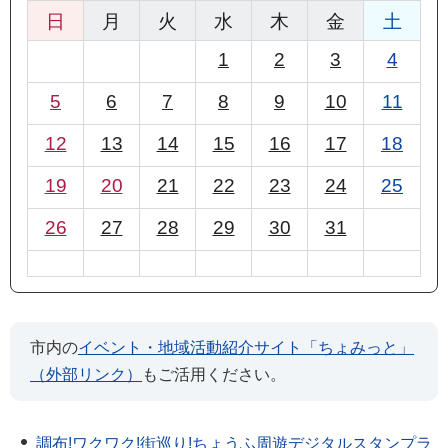
日
月
火
水
木
金
土
1
2
3
4
5
6
7
8
9
10
11
12
13
14
15
16
17
18
19
20
21
22
23
24
25
26
27
28
29
30
31
市内の
イベント・地域活動紹介サイト「ちょみっと」
（外部リンク）
もご活用ください。
調布!ワクワク!街巡り!ちょうふ周遊デジタルスタンプラ