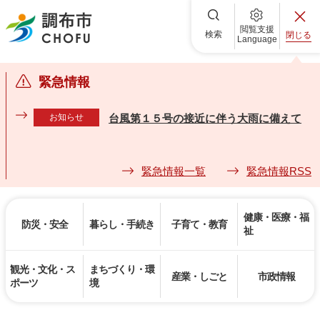
調布市
閲覧支援
検索
閉じる
Language
緊急情報
お知らせ
台風第１５号の接近に伴う大雨に備えて
緊急情報一覧
緊急情報RSS
健康・医療・福
防災・安全
暮らし・手続き
子育て・教育
祉
観光・文化・ス
まちづくり・環
産業・しごと
市政情報
ポーツ
境