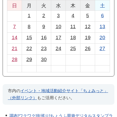
日
月
火
水
木
金
土
1
2
3
4
5
6
7
8
9
10
11
12
13
14
15
16
17
18
19
20
21
22
23
24
25
26
27
28
29
30
市内の
イベント・地域活動紹介サイト「ちょみっと」
（外部リンク）
もご活用ください。
調布!ワクワク!街巡り!ちょうふ周遊デジタルスタンプラ