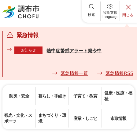
調布市
閲覧支援
検索
閉じる
Language
緊急情報
お知らせ
熱中症警戒アラート発令中
緊急情報一覧
緊急情報RSS
健康・医療・福
防災・安全
暮らし・手続き
子育て・教育
祉
観光・文化・ス
まちづくり・環
産業・しごと
市政情報
ポーツ
境