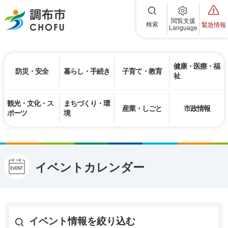
調布市
閲覧支援
検索
緊急情報
Language
健康・医療・福
防災・安全
暮らし・手続き
子育て・教育
祉
観光・文化・ス
まちづくり・環
産業・しごと
市政情報
ポーツ
境
イベントカレンダー
イベント情報を絞り込む