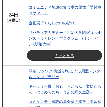
コミュニティ施設の集会室の開放「学習室
in サマー」
24日
（月曜日）
企画展「くらしの中の祈り」
リバティアカデミー「明治大学MBAエッセ
ンス・リカレントプログラム」(オンライ
ン)(明治大学)
もっと見る
調布!ワクワク!街巡り!ちょうふ周遊デジタ
ルスタンプラリー
ギャラリー展「おもしろいもん、文様だも
ん はじめてのちょうふの縄文土器」
コミュニティ施設の集会室の開放「学習室