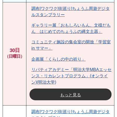
調布!ワクワク!街巡り!ちょうふ周遊デジタ
ルスタンプラリー
ギャラリー展「おもしろいもん、文様だも
ん はじめてのちょうふの縄文土器」
コミュニティ施設の集会室の開放「学習室
in サマー」
30日
（日曜日）
企画展「くらしの中の祈り」
リバティアカデミー「明治大学MBAエッセ
ンス・リカレントプログラム」(オンライ
ン)(明治大学)
もっと見る
調布!ワクワク!街巡り!ちょうふ周遊デジタ