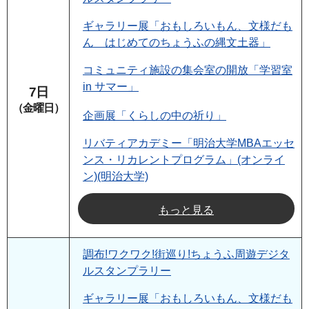
ギャラリー展「おもしろいもん、文様だも
ん はじめてのちょうふの縄文土器」
コミュニティ施設の集会室の開放「学習室
in サマー」
7日
（金曜日）
企画展「くらしの中の祈り」
リバティアカデミー「明治大学MBAエッセ
ンス・リカレントプログラム」(オンライ
ン)(明治大学)
もっと見る
調布!ワクワク!街巡り!ちょうふ周遊デジタ
ルスタンプラリー
ギャラリー展「おもしろいもん、文様だも