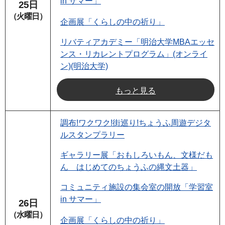
in サマー」
25日
（火曜日）
企画展「くらしの中の祈り」
リバティアカデミー「明治大学MBAエッセ
ンス・リカレントプログラム」(オンライ
ン)(明治大学)
もっと見る
調布!ワクワク!街巡り!ちょうふ周遊デジタ
ルスタンプラリー
ギャラリー展「おもしろいもん、文様だも
ん はじめてのちょうふの縄文土器」
コミュニティ施設の集会室の開放「学習室
in サマー」
26日
（水曜日）
企画展「くらしの中の祈り」