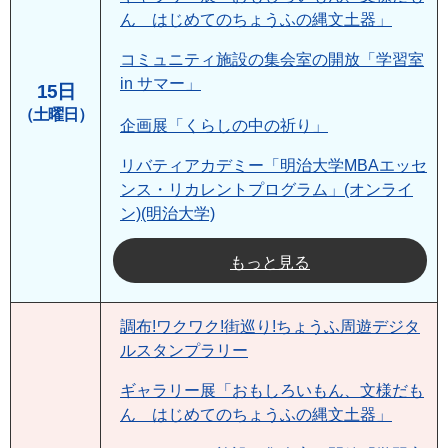
ん はじめてのちょうふの縄文土器」
コミュニティ施設の集会室の開放「学習室
in サマー」
15日
（土曜日）
企画展「くらしの中の祈り」
リバティアカデミー「明治大学MBAエッセ
ンス・リカレントプログラム」(オンライ
ン)(明治大学)
もっと見る
調布!ワクワク!街巡り!ちょうふ周遊デジタ
ルスタンプラリー
ギャラリー展「おもしろいもん、文様だも
ん はじめてのちょうふの縄文土器」