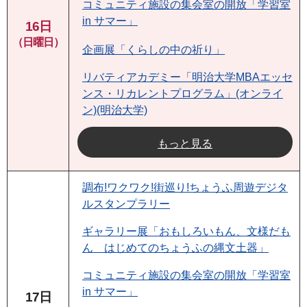
コミュニティ施設の集会室の開放「学習室
in サマー」
16日
（日曜日）
企画展「くらしの中の祈り」
リバティアカデミー「明治大学MBAエッセ
ンス・リカレントプログラム」(オンライ
ン)(明治大学)
もっと見る
調布!ワクワク!街巡り!ちょうふ周遊デジタ
ルスタンプラリー
ギャラリー展「おもしろいもん、文様だも
ん はじめてのちょうふの縄文土器」
コミュニティ施設の集会室の開放「学習室
in サマー」
17日