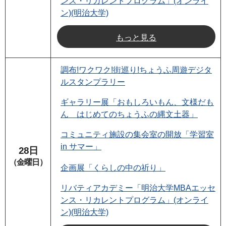
ンス・リカレントプログラム」(オンライ
ン)(明治大学)
もっと見る
調布!ワクワク!街巡り!ちょうふ周遊デジタ
ルスタンプラリー
ギャラリー展「おもしろいもん、文様だも
ん はじめてのちょうふの縄文土器」
コミュニティ施設の集会室の開放「学習室
in サマー」
28日
（金曜日）
企画展「くらしの中の祈り」
リバティアカデミー「明治大学MBAエッセ
ンス・リカレントプログラム」(オンライ
ン)(明治大学)