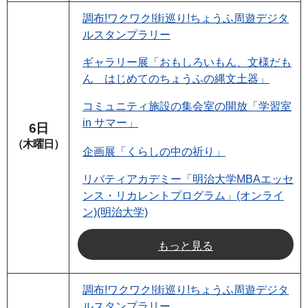
調布!ワクワク!街巡り!ちょうふ周遊デジタ
ルスタンプラリー
ギャラリー展「おもしろいもん、文様だも
ん はじめてのちょうふの縄文土器」
コミュニティ施設の集会室の開放「学習室
in サマー」
6日
（木曜日）
企画展「くらしの中の祈り」
リバティアカデミー「明治大学MBAエッセ
ンス・リカレントプログラム」(オンライ
ン)(明治大学)
もっと見る
調布!ワクワク!街巡り!ちょうふ周遊デジタ
ルスタンプラリー