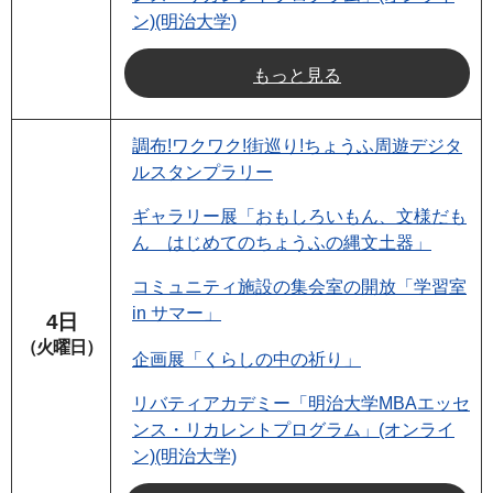
ン)(明治大学)
もっと見る
調布!ワクワク!街巡り!ちょうふ周遊デジタ
ルスタンプラリー
ギャラリー展「おもしろいもん、文様だも
ん はじめてのちょうふの縄文土器」
コミュニティ施設の集会室の開放「学習室
in サマー」
4日
（火曜日）
企画展「くらしの中の祈り」
リバティアカデミー「明治大学MBAエッセ
ンス・リカレントプログラム」(オンライ
ン)(明治大学)