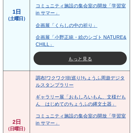
コミュニティ施設の集会室の開放「学習室
1日
in サマー」
（土曜日）
企画展「くらしの中の祈り」
企画展「小野正統・絵のシゴト NATURE&
CHILL」
もっと見る
調布!ワクワク!街巡り!ちょうふ周遊デジタ
ルスタンプラリー
ギャラリー展「おもしろいもん、文様だも
ん はじめてのちょうふの縄文土器」
コミュニティ施設の集会室の開放「学習室
2日
in サマー」
（日曜日）