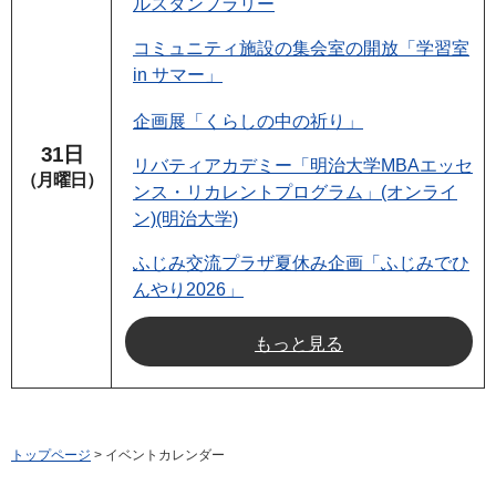
ルスタンプラリー
コミュニティ施設の集会室の開放「学習室
in サマー」
企画展「くらしの中の祈り」
31日
リバティアカデミー「明治大学MBAエッセ
（月曜日）
ンス・リカレントプログラム」(オンライ
ン)(明治大学)
ふじみ交流プラザ夏休み企画「ふじみでひ
んやり2026」
もっと見る
トップページ
> イベントカレンダー