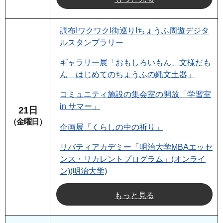
調布!ワクワク!街巡り!ちょうふ周遊デジタ
ルスタンプラリー
ギャラリー展「おもしろいもん、文様だも
ん はじめてのちょうふの縄文土器」
コミュニティ施設の集会室の開放「学習室
in サマー」
21日
（金曜日）
企画展「くらしの中の祈り」
リバティアカデミー「明治大学MBAエッセ
ンス・リカレントプログラム」(オンライ
ン)(明治大学)
もっと見る