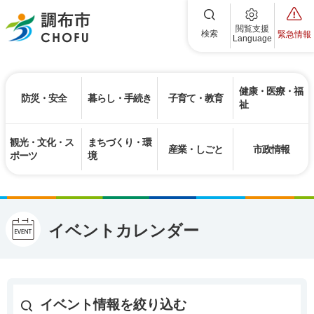
調布市
閲覧支援
検索
緊急情報
Language
健康・医療・福
防災・安全
暮らし・手続き
子育て・教育
祉
観光・文化・ス
まちづくり・環
産業・しごと
市政情報
ポーツ
境
イベントカレンダー
イベント情報を絞り込む