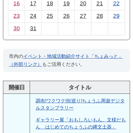
16
17
18
19
20
21
22
23
24
25
26
27
28
29
30
31
市内の
イベント・地域活動紹介サイト「ちょみっと」
（外部リンク）
もご活用ください。
開催日
タイトル
調布!ワクワク!街巡り!ちょうふ周遊デジタ
ルスタンプラリー
ギャラリー展「おもしろいもん、文様だも
ん はじめてのちょうふの縄文土器」