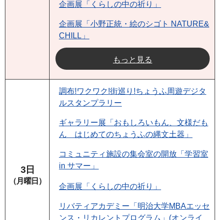
企画展「くらしの中の祈り」
企画展「小野正統・絵のシゴト NATURE&
CHILL」
もっと見る
調布!ワクワク!街巡り!ちょうふ周遊デジタ
ルスタンプラリー
ギャラリー展「おもしろいもん、文様だも
ん はじめてのちょうふの縄文土器」
コミュニティ施設の集会室の開放「学習室
in サマー」
3日
（月曜日）
企画展「くらしの中の祈り」
リバティアカデミー「明治大学MBAエッセ
ンス・リカレントプログラム」(オンライ