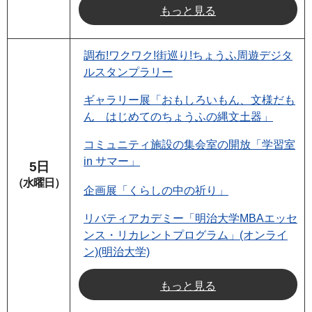
もっと見る
調布!ワクワク!街巡り!ちょうふ周遊デジタ
ルスタンプラリー
ギャラリー展「おもしろいもん、文様だも
ん はじめてのちょうふの縄文土器」
コミュニティ施設の集会室の開放「学習室
in サマー」
5日
（水曜日）
企画展「くらしの中の祈り」
リバティアカデミー「明治大学MBAエッセ
ンス・リカレントプログラム」(オンライ
ン)(明治大学)
もっと見る