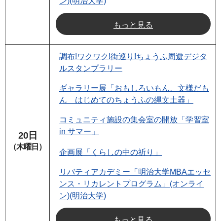
ン)(明治大学)
もっと見る
調布!ワクワク!街巡り!ちょうふ周遊デジタ
ルスタンプラリー
ギャラリー展「おもしろいもん、文様だも
ん はじめてのちょうふの縄文土器」
コミュニティ施設の集会室の開放「学習室
in サマー」
20日
（木曜日）
企画展「くらしの中の祈り」
リバティアカデミー「明治大学MBAエッセ
ンス・リカレントプログラム」(オンライ
ン)(明治大学)
もっと見る