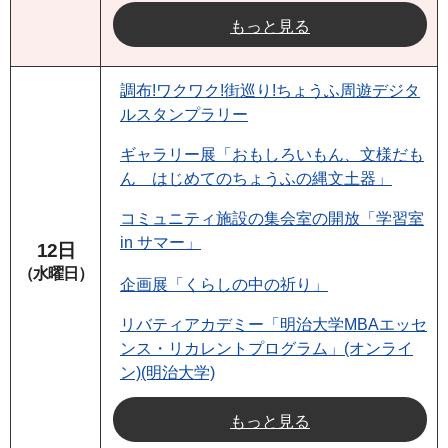
もっと見る
調布!ワクワク!街巡り!ちょうふ周遊デジタ
ルスタンプラリー
ギャラリー展「おもしろいもん、文様だも
ん はじめてのちょうふの縄文土器」
コミュニティ施設の集会室の開放「学習室
in サマー」
12日
（水曜日）
企画展「くらしの中の祈り」
リバティアカデミー「明治大学MBAエッセ
ンス・リカレントプログラム」(オンライ
ン)(明治大学)
もっと見る