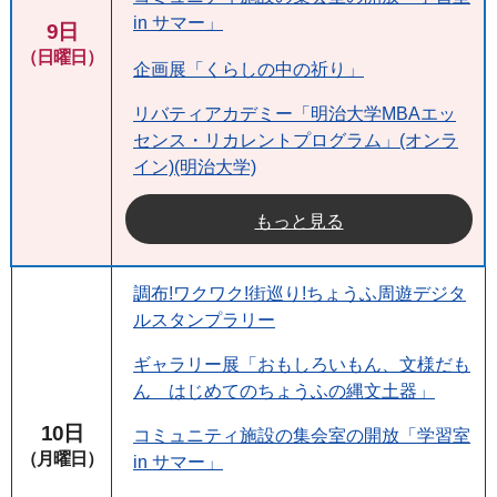
in サマー」
9日
（日曜日）
企画展「くらしの中の祈り」
リバティアカデミー「明治大学MBAエッ
センス・リカレントプログラム」(オンラ
イン)(明治大学)
もっと見る
調布!ワクワク!街巡り!ちょうふ周遊デジタ
ルスタンプラリー
ギャラリー展「おもしろいもん、文様だも
ん はじめてのちょうふの縄文土器」
10日
コミュニティ施設の集会室の開放「学習室
（月曜日）
in サマー」