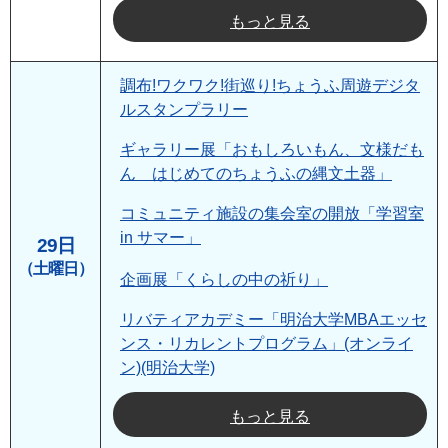
もっと見る
調布!ワクワク!街巡り!ちょうふ周遊デジタ
ルスタンプラリー
ギャラリー展「おもしろいもん、文様だも
ん はじめてのちょうふの縄文土器」
コミュニティ施設の集会室の開放「学習室
in サマー」
29日
（土曜日）
企画展「くらしの中の祈り」
リバティアカデミー「明治大学MBAエッセ
ンス・リカレントプログラム」(オンライ
ン)(明治大学)
もっと見る