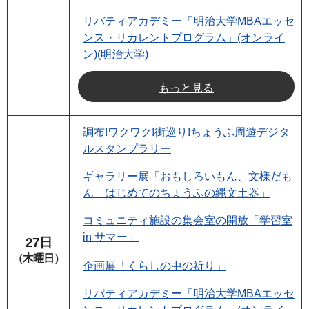
リバティアカデミー「明治大学MBAエッセ
ンス・リカレントプログラム」(オンライ
ン)(明治大学)
もっと見る
調布!ワクワク!街巡り!ちょうふ周遊デジタ
ルスタンプラリー
ギャラリー展「おもしろいもん、文様だも
ん はじめてのちょうふの縄文土器」
コミュニティ施設の集会室の開放「学習室
in サマー」
27日
（木曜日）
企画展「くらしの中の祈り」
リバティアカデミー「明治大学MBAエッセ