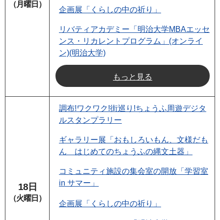
（月曜日）
企画展「くらしの中の祈り」
リバティアカデミー「明治大学MBAエッセ
ンス・リカレントプログラム」(オンライ
ン)(明治大学)
もっと見る
調布!ワクワク!街巡り!ちょうふ周遊デジタ
ルスタンプラリー
ギャラリー展「おもしろいもん、文様だも
ん はじめてのちょうふの縄文土器」
コミュニティ施設の集会室の開放「学習室
in サマー」
18日
（火曜日）
企画展「くらしの中の祈り」