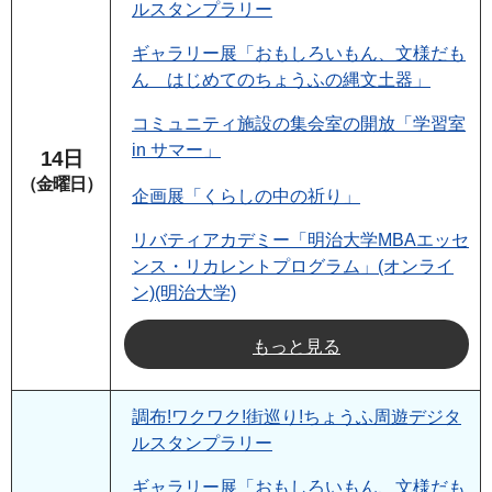
ルスタンプラリー
ギャラリー展「おもしろいもん、文様だも
ん はじめてのちょうふの縄文土器」
コミュニティ施設の集会室の開放「学習室
in サマー」
14日
（金曜日）
企画展「くらしの中の祈り」
リバティアカデミー「明治大学MBAエッセ
ンス・リカレントプログラム」(オンライ
ン)(明治大学)
もっと見る
調布!ワクワク!街巡り!ちょうふ周遊デジタ
ルスタンプラリー
ギャラリー展「おもしろいもん、文様だも