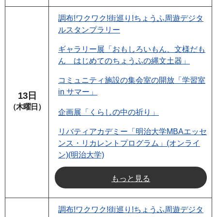
調布!ワクワク!街巡り!ちょうふ周遊デジタ
ルスタンプラリー
ギャラリー展「おもしろいもん、文様だも
ん はじめてのちょうふの縄文土器」
コミュニティ施設の集会室の開放「学習室
in サマー」
13日
（木曜日）
企画展「くらしの中の祈り」
リバティアカデミー「明治大学MBAエッセ
ンス・リカレントプログラム」(オンライ
ン)(明治大学)
もっと見る
調布!ワクワク!街巡り!ちょうふ周遊デジタ