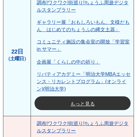
調布!ワクワク!街巡り!ちょうふ周遊デジタ
ルスタンプラリー
ギャラリー展「おもしろいもん、文様だも
ん はじめてのちょうふの縄文土器」
コミュニティ施設の集会室の開放「学習室
in サマー」
22日
（土曜日）
企画展「くらしの中の祈り」
リバティアカデミー「明治大学MBAエッセ
ンス・リカレントプログラム」(オンライ
ン)(明治大学)
もっと見る
調布!ワクワク!街巡り!ちょうふ周遊デジタ
ルスタンプラリー