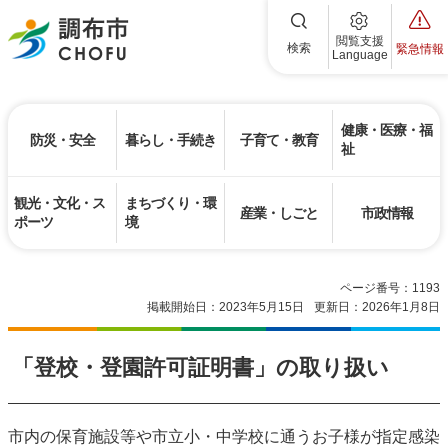
調布市
閲覧支援
検索
緊急情報
Language
健康・医療・福
防災・安全
暮らし・手続き
子育て・教育
祉
観光・文化・ス
まちづくり・環
産業・しごと
市政情報
ポーツ
境
ページ番号：1193
掲載開始日：2023年5月15日
更新日：2026年1月8日
「登校・登園許可証明書」の取り扱い
市内の保育施設等や市立小・中学校に通うお子様が指定感染